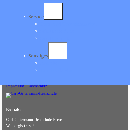
Schüler noch nie auf einer ostfriesischen Insel waren. Diesen wichtigen
Natur- und Kulturraum kennen zu lernen sollte aber ein Lernziel aller
Schulen in Küstennähe sein.
Service
Büro- und Unterrichtszeiten
Das Foto zeigt die Schülerinnen und Schüler des 5. und 6. Jahrgangs
kurz vor Verlassen der Insel Langeoog am Inselbahnhof.
Schulanmeldung
Schulbuchlisten
< Zurück zur Übersicht
Sonstiges
Aktuelles
Carl-Gittermann-Realschule
Terminkalender
Impressum
|
Datenschutz
Kontakt
Carl-Gittermann-Realschule Esens
Walpurgisstraße 9