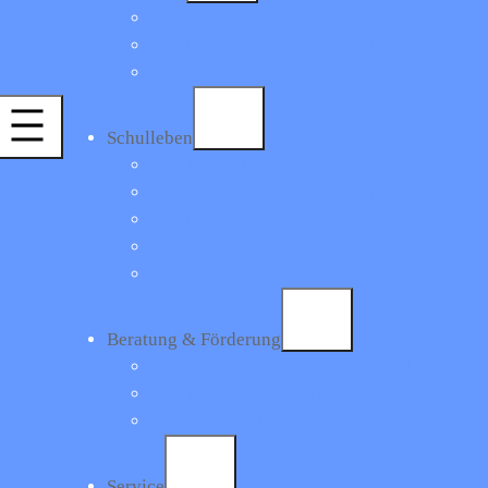
Fachbereiche
Wahlpflichtunterricht | Ganztagsschule
Bilingualer Unterricht
Schulleben
Schulbegleithunde
Schülerbücherei | Schülerzeitung
Sportangebote
Schulgarten
Besondere Schwerpunkte
Beratung & Förderung
Schulsozialpädagoge | Beratungslehrerin
Berufsberatung | Praktikum
Förderangebote
auftragten
Service