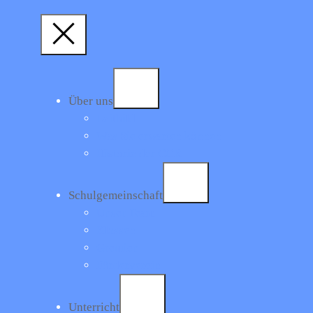
Über uns
Leitbild
Was Sie erwarten können
Historie der CGR
Schulgemeinschaft
Unser Team
Klassen
Gremien
Förderverein
Unterricht