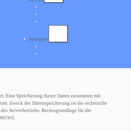
Büro- und Unterrichtszeiten
Schulanmeldung
ng von Logfiles
Schulbuchlisten
 automatisiert Daten und Informationen vom
Sonstiges
werden hierbei erhoben:
Aktuelles
Terminkalender
ert. Eine Speicherung dieser Daten zusammen mit
att. Zweck der Datenspeicherung ist die technische
 des Serverbetriebs. Rechtsgrundlage für die
f DSGVO.