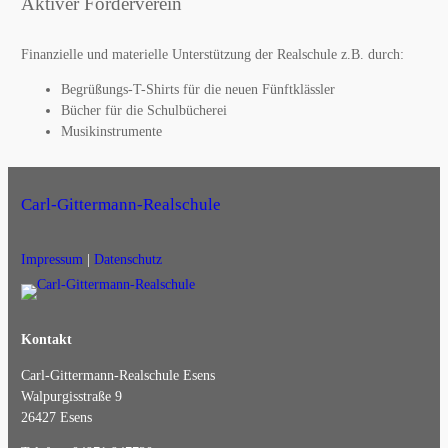
Aktiver Förderverein
Finanzielle und materielle Unterstützung der Realschule z.B. durch:
Begrüßungs-T-Shirts für die neuen Fünftklässler
Bücher für die Schulbücherei
Musikinstrumente
Carl-Gittermann-Realschule
Impressum
|
Datenschutz
Kontakt
Carl-Gittermann-Realschule Esens
Walpurgisstraße 9
26427 Esens