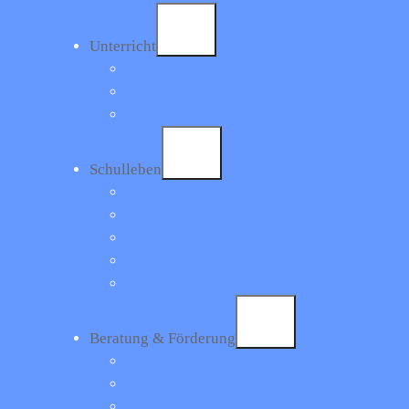
Ort: in der Theodor-Thomas-Halle
Unterricht
Fachbereiche
Wahlpflichtunterricht | Ganztagsschule
Bilingualer Unterricht
Schulleben
Schulbegleithunde
< Zurück zur Übersicht
Schülerbücherei | Schülerzeitung
Sportangebote
Carl-Gittermann-Realschule
Schulgarten
Besondere Schwerpunkte
Impressum
|
Datenschutz
Beratung & Förderung
Schulsozialpädagoge | Beratungslehrerin
Kontakt
Berufsberatung | Praktikum
Carl-Gittermann-Realschule Esens
Förderangebote