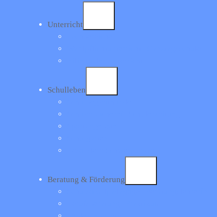
Für die mündlichen Prüfungen im Fach Englisch erhalten die
Unterricht
Schülerinnen und Schüler der 8. Klassen Termine. Diese
Fachbereiche
hängen auch in der Schule aus.
Wahlpflichtunterricht | Ganztagsschule
Bilingualer Unterricht
Schulleben
Schulbegleithunde
< Zurück zur Übersicht
Schülerbücherei | Schülerzeitung
Sportangebote
Carl-Gittermann-Realschule
Schulgarten
Besondere Schwerpunkte
Impressum
|
Datenschutz
Beratung & Förderung
Schulsozialpädagoge | Beratungslehrerin
Kontakt
Berufsberatung | Praktikum
Carl-Gittermann-Realschule Esens
Förderangebote