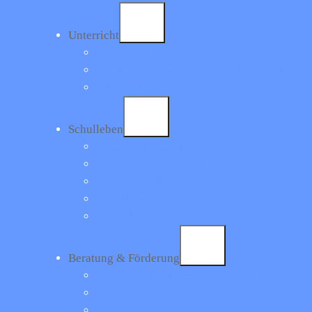
Wir wünschen gute Erholung im Zeitraum zwischen dem 2. Juli
und 12. August!
Unterricht
Fachbereiche
00
Tage
Wahlpflichtunterricht | Ganztagsschule
00
Bilingualer Unterricht
Stunden
00
Minuten
Schulleben
00
Schulbegleithunde
Sekunden
Schülerbücherei | Schülerzeitung
Sportangebote
< Zurück zur Übersicht
Schulgarten
Besondere Schwerpunkte
Carl-Gittermann-Realschule
Beratung & Förderung
Schulsozialpädagoge | Beratungslehrerin
Impressum
|
Datenschutz
Berufsberatung | Praktikum
Förderangebote